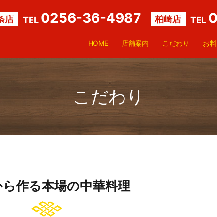
0256-36-4987
0
条店
柏崎店
TEL
TEL
HOME
店舗案内
こだわり
お料
こだわり
から作る本場の中華料理