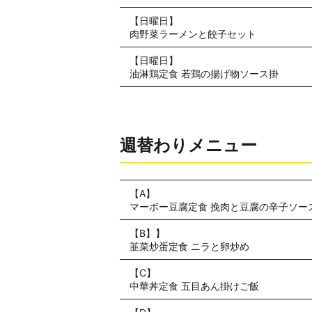
【日曜日】
肉野菜ラーメンと餃子セット
【日曜日】
油淋鶏定食 若鶏の揚げ物ソース掛
週替わりメニュー
【A】
マーボー豆腐定食 挽肉と豆腐の辛子ソー
【B】】
韮菜炒蛋定食 ニラと卵炒め
【C】
中華丼定食 五目あん掛けご飯