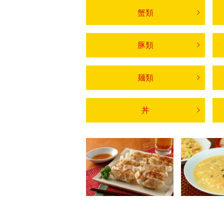
蟹類
豚類
麺類
丼