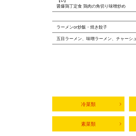
【D】
醤爆鶏丁定食 鶏肉の角切り味噌炒め
ラーメンor炒飯・焼き餃子
五目ラーメン、味噌ラーメン、チャーシュ
冷菜類
素菜類