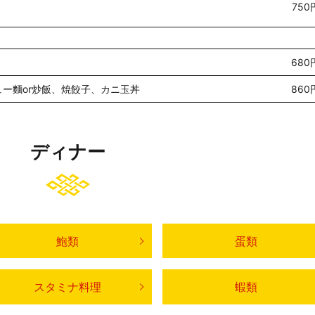
750
680
ー麵or炒飯、焼餃子、カニ玉丼
860
ディナー
鮑類
蛋類
スタミナ料理
蝦類