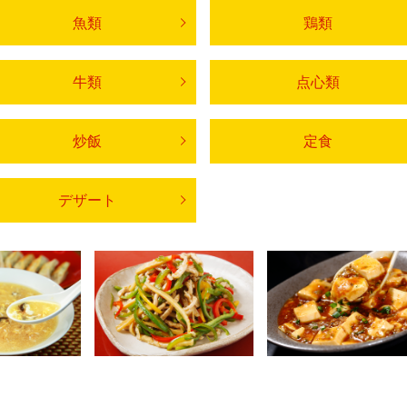
魚類
鶏類
牛類
点心類
炒飯
定食
デザート