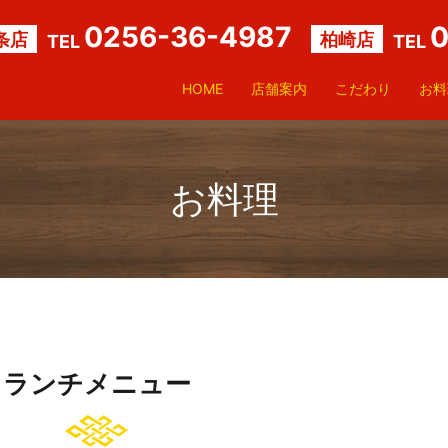
0256-36-4987
0
条店
柏崎店
TEL
TEL
HOME
店舗案内
こだわり
お料
お料理
ランチメニュー